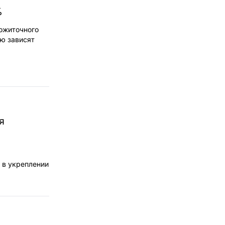
%
рожиточного
ую зависят
я
 в укреплении