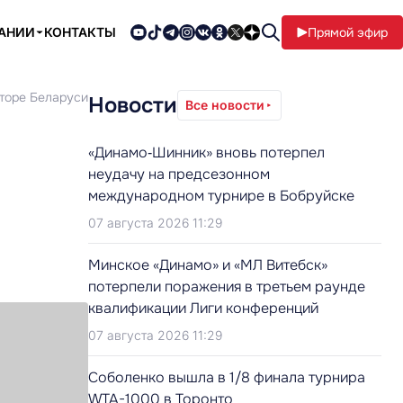
ПАНИИ
КОНТАКТЫ
Прямой эфир
кторе Беларуси
Новости
Все новости
«Динамо‑Шинник» вновь потерпел
неудачу на предсезонном
международном турнире в Бобруйске
07 августа 2026 11:29
Минское «Динамо» и «МЛ Витебск»
потерпели поражения в третьем раунде
квалификации Лиги конференций
07 августа 2026 11:29
Соболенко вышла в 1/8 финала турнира
WTA-1000 в Торонто