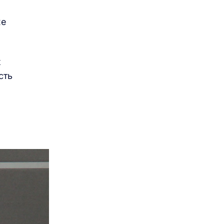
же
х
сть