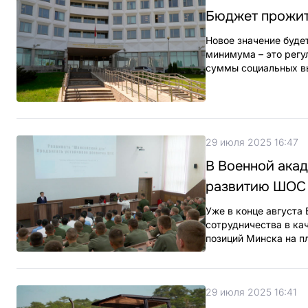
Бюджет прожито
Новое значение буде
минимума – это регу
суммы социальных в
29 июля 2025 16:47
В Военной акад
развитию ШОС
Уже в конце августа
сотрудничества в ка
позиций Минска на 
29 июля 2025 16:41