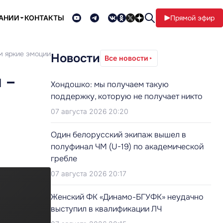
ПАНИИ
КОНТАКТЫ
Прямой эфир
м яркие эмоции
Новости
Все новости
 –
Хондошко: мы получаем такую
поддержку, которую не получает никто
07 августа 2026 20:20
Один белорусский экипаж вышел в
полуфинал ЧМ (U-19) по академической
гребле
07 августа 2026 20:17
Женский ФК «Динамо-БГУФК» неудачно
выступил в квалификации ЛЧ