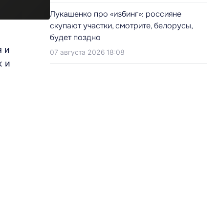
Лукашенко про «избинг»: россияне
скупают участки, смотрите, белорусы,
будет поздно
я и
07 августа 2026 18:08
ж и