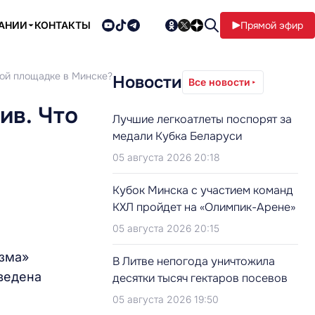
ПАНИИ
КОНТАКТЫ
Прямой эфир
вой площадке в Минске?
Новости
Все новости
ив. Что
Лучшие легкоатлеты поспорят за
медали Кубка Беларуси
05 августа 2026 20:18
Кубок Минска с участием команд
КХЛ пройдет на «Олимпик-Арене»
05 августа 2026 20:15
изма»
В Литве непогода уничтожила
введена
десятки тысяч гектаров посевов
05 августа 2026 19:50