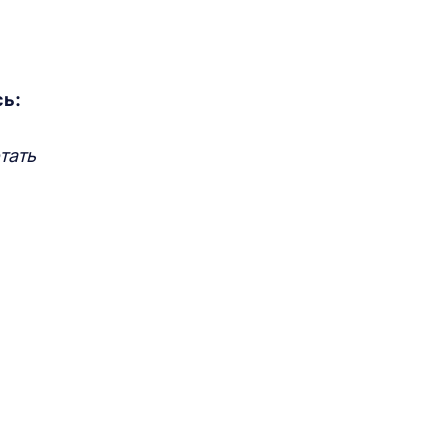
сь:
тать