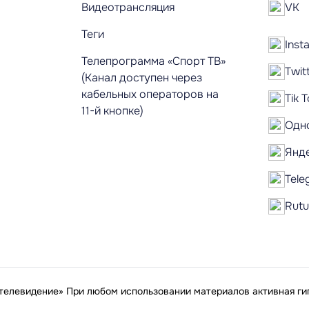
Видеотрансляция
VK
Теги
Inst
Телепрограмма «Спорт ТВ»
Twit
(Канал доступен через
кабельных операторов на
Tik 
11-й кнопке)
Одн
Янд
Tele
Rut
елевидение» При любом использовании материалов активная гип