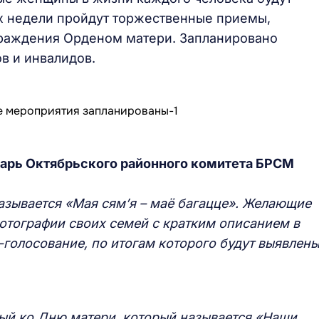
 недели пройдут торжественные приемы,
раждения Орденом матери. Запланировано
в и инвалидов.
арь Октябрьского районного комитета БРСМ
азывается «Мая сям’
я – маё багацце». Желающие
фотографии своих семей с кратким описанием в
голосование, по итогам которого будут выявлены
ый ко Дню матери, который называется «Наши