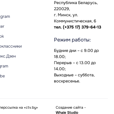
Республика Беларусь,
220029,
г. Минск, ул.
agram
Коммунистическая, 6
ter
тел.
(+375 17) 379-64-13
Tok
Режим работы:
оклассники
Будние дни – с 9.00 до
екс.Дзен
18.00;
Перерыв – с 13.00 до
gram
14.00;
Выходные – суббота,
ube
воскресенье.
ерссылка на «ctv.by»
Создание сайта
-
Whale Studio