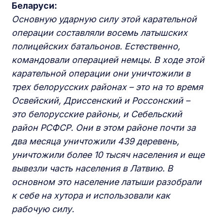
Беларуси:
Основную ударную силу этой карательной
операции составляли восемь латышских
полицейских батальонов. Естественно,
командовали операцией немцы. В ходе этой
карательной операции они уничтожили в
трех белорусских районах – это на то время
Освейский,
Др
ис
с
е
нский и
Россонский
–
это белорусские районы, и Себельский
район РСФСР. Они в этом районе почти за
два месяца уничтожили 439 деревень,
уничтожили
более
10 тысяч населения и еще
вывезли часть населения в Латвию. В
основном это население латыши разобрали
к
себе на хутора и использовали как
рабочую силу.