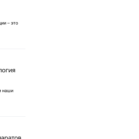
ии – это
логия
и наши
аратов,