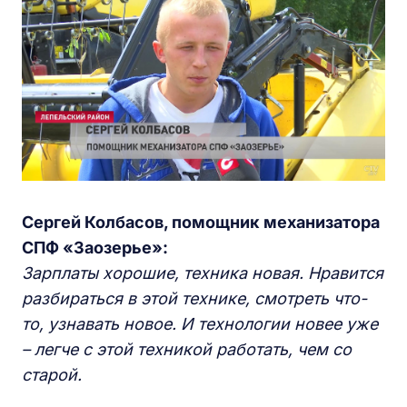
Сергей Колбасов, помощник механизатора
СПФ «
З
аозерье»:
Зарплаты хорошие, техника новая
.
Н
равится
разбираться в этой технике
, смотреть что-
то, узнавать новое.
И технологи
и
новее уже
–
л
егче с этой техникой работать, чем со
старой.