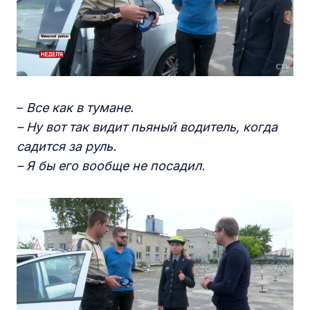
–
В
се как в тумане.
–
Н
у вот так видит пьяный водитель, когда
садится за руль.
–
Я бы его вообще не посадил.