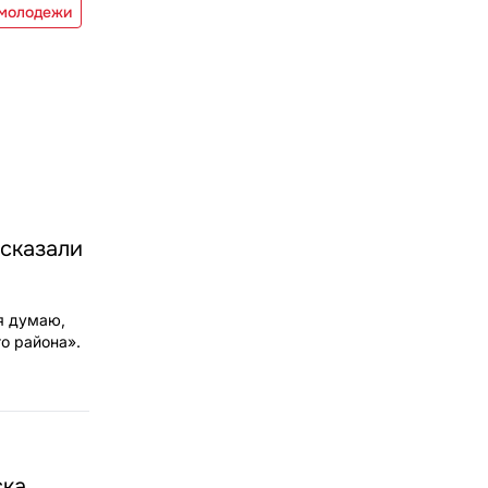
 молодежи
ссказали
 я думаю,
го района».
ска