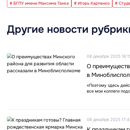
# БГПУ имени Максима Танка
# Игорь Карпенко
# Студ
Другие новости рубрик
08 декабря 2025 18:1
О преимуществ
в Миноблиспо
«Поэтому здесь дейс
все мои коллеги подс
08 декабря 2025 17:4
К праздникам 