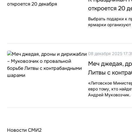
откроется 20 д
Выбрать подарки к п
ярмарки организуют 
08 декабря 2025 17:3
Меч джедая, д
Литвы с контр
«Литовское Министер
евро тому, кто найд
Андрей Муковозчик.
Новости СМИ2