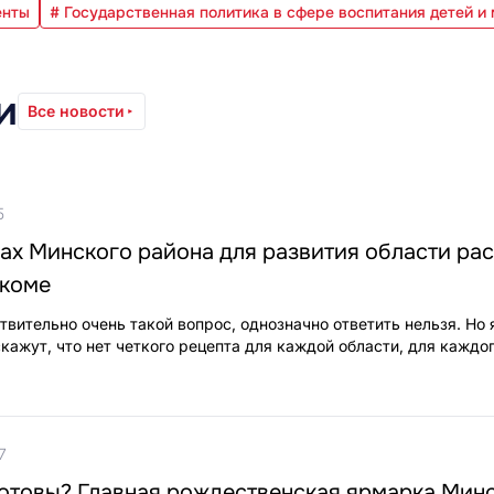
енты
# Государственная политика в сфере воспитания детей и
и
Все новости
5
ах Минского района для развития области ра
лкоме
твительно очень такой вопрос, однозначно ответить нельзя. Но
кажут, что нет четкого рецепта для каждой области, для каждо
7
готовы? Главная рождественская ярмарка Мин