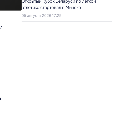
Открытый Кубок Беларуси по легкой
атлетике стартовал в Минске
05 августа 2026 17:25
е
а