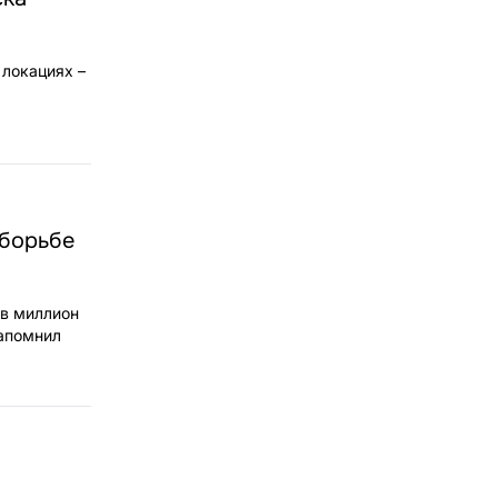
 локациях –
 борьбе
 в миллион
напомнил