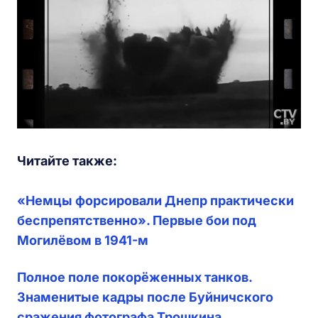
Читайте также:
«Немцы форсировали Днепр практически
беспрепятственно». Первые бои под
Могилёвом в 1941-м
Полное поле покорёженных танков.
Знаменитые кадры после Буйничского
сражения фотографа Трошкина