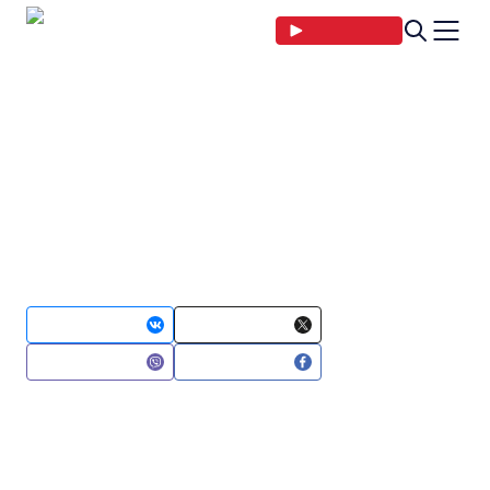
Прямой эфир
Главная страница
Новости
Общество
Эксперимент СТВ: отличит 
Эксперимент СТВ: отличит ли
директор «Минскводоканала» воду
из-под крана во Фрунзенском и
Центральном районах
18 февраля 2019 12:36
Поделиться в
Поделиться в
Поделиться в
Поделиться в
В программе
«Большой город»
провели небольшой
эксперимент: попросили директора
«Минскводоканала» определить, в каком стакане