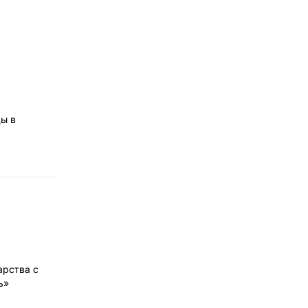
ды в
арства с
ь»