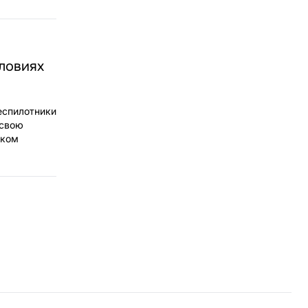
словиях
еспилотники
 свою
ском