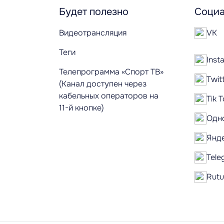
Будет полезно
Социа
Видеотрансляция
VK
Теги
Inst
Телепрограмма «Спорт ТВ»
Twit
(Канал доступен через
кабельных операторов на
Tik 
11-й кнопке)
Одн
Янд
Tele
Rut