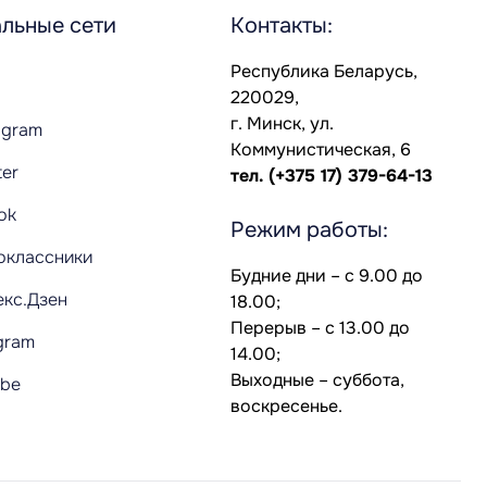
льные сети
Контакты:
Республика Беларусь,
220029,
г. Минск, ул.
agram
Коммунистическая, 6
ter
тел.
(+375 17) 379-64-13
Tok
Режим работы:
оклассники
Будние дни – с 9.00 до
екс.Дзен
18.00;
Перерыв – с 13.00 до
gram
14.00;
Выходные – суббота,
ube
воскресенье.