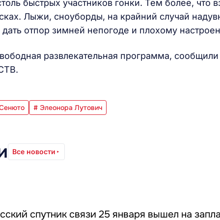
столь быстрых участников гонки. Тем более, что в
ках. Лыжи, сноуборды, на крайний случай наду
ы дать отпор зимней непогоде и плохому настрое
вободная развлекательная программа, сообщили
СТВ.
 Сенюто
# Элеонора Лутович
и
Все новости
сский спутник связи 25 января вышел на зап