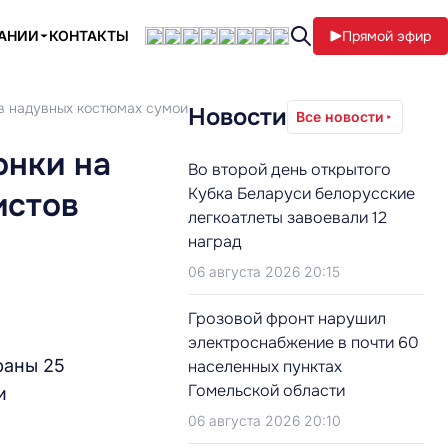
ПАНИИ
КОНТАКТЫ
Прямой эфир
 в надувных костюмах сумоистов
Новости
Все новости
онки на
Во второй день открытого
Кубка Беларуси белорусские
истов
легкоатлеты завоевали 12
наград
06 августа 2026 20:15
Грозовой фронт нарушил
электроснабжение в почти 60
раны 25
населенных пунктах
Гомельской области
и
06 августа 2026 20:10