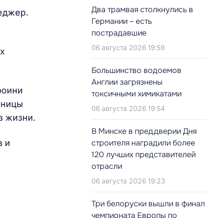
Два трамвая столкнулись в
еджер.
Германии – есть
пострадавшие
06 августа 2026 19:59
их
Большинство водоемов
Англии загрязнены
роини
токсичными химикатами
ьницы
06 августа 2026 19:54
з жизни.
В Минске в преддверии Дня
в и
строителя наградили более
120 лучших представителей
отрасли
.
06 августа 2026 19:23
Три белоруски вышли в финал
я
чемпионата Европы по