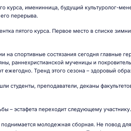
ьего курса, именинница, будущий культуролог-мен
него перерыва.
ентка пятого курса. Первое место в списке зимн
и на спортивные состязания сегодня главные ге
ьяны, раннехристианской мученицы и покровител
т ежегодно. Тренд этого сезона – здоровый обра
ли студенты, преподаватели, деканы факультето
бы – эстафета переходит следующему участнику
л поднимается молодежная сборная. Не повод дл