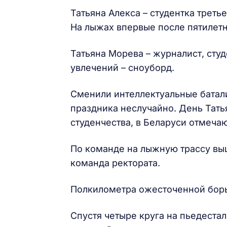
Татьяна Алекса – студентка трет
На лыжах впервые после пятилет
Татьяна Морева – журналист, студ
увлечений – сноуборд.
Сменили интеллектуальные батали
праздника неслучайно. День Тат
студенчества, в Беларуси отмечаю
По команде на лыжную трассу выш
команда ректората.
Полкилометра ожесточенной борь
Спустя четыре круга на пьедеста