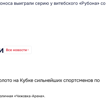
носа выиграли серию у витебского «Рубона» со
и
Все новости
олото на Кубке сильнейших спортсменов по
толичная «Чижовка-Арена».