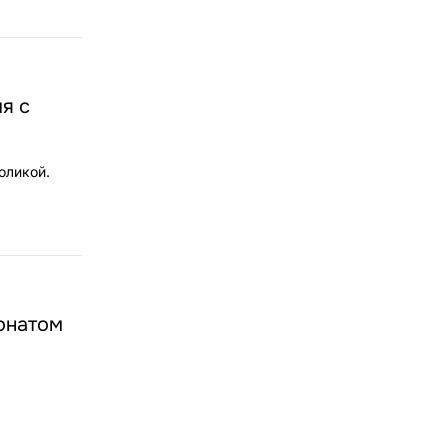
я с
оликой.
онатом