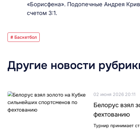
«Борисфена». Подопечные Андрея Криво
счетом 3:1.
# Баскетбол
Другие новости рубрик
02 июня 2026 20:11
Белорус взял з
фехтованию
Турнир принимает с