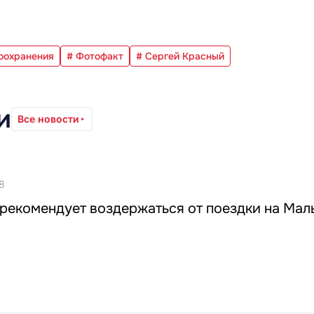
воохранения
# Фотофакт
# Сергей Красный
и
Все новости
8
рекомендует воздержаться от поездки на Мал