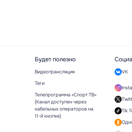
Будет полезно
Социа
Видеотрансляция
VK
Теги
Inst
Телепрограмма «Спорт ТВ»
Twit
(Канал доступен через
кабельных операторов на
Tik 
11-й кнопке)
Одн