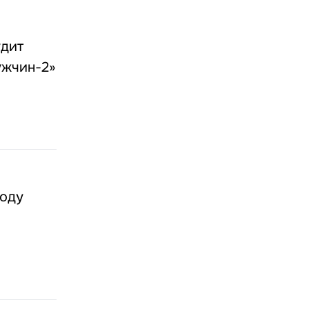
удит
ужчин-2»
году