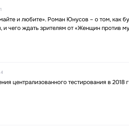
1
майте и любите». Роман Юнусов – о том, как б
, и чего ждать зрителям от «Женщин против м
24
ния централизованного тестирования в 2018 