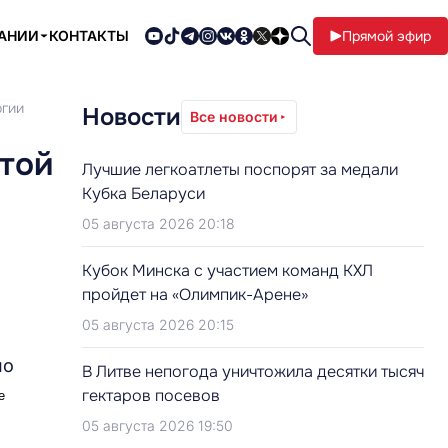
ПАНИИ
КОНТАКТЫ
Прямой эфир
огии
Новости
Все новости
стой
Лучшие легкоатлеты поспорят за медали
Кубка Беларуси
05 августа 2026 20:18
Кубок Минска с участием команд КХЛ
пройдет на «Олимпик-Арене»
05 августа 2026 20:15
но
В Литве непогода уничтожила десятки тысяч
гектаров посевов
е
05 августа 2026 19:50