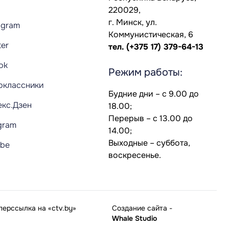
220029,
г. Минск, ул.
agram
Коммунистическая, 6
ter
тел.
(+375 17) 379-64-13
Tok
Режим работы:
оклассники
Будние дни – с 9.00 до
екс.Дзен
18.00;
Перерыв – с 13.00 до
gram
14.00;
Выходные – суббота,
ube
воскресенье.
ерссылка на «ctv.by»
Создание сайта
-
Whale Studio