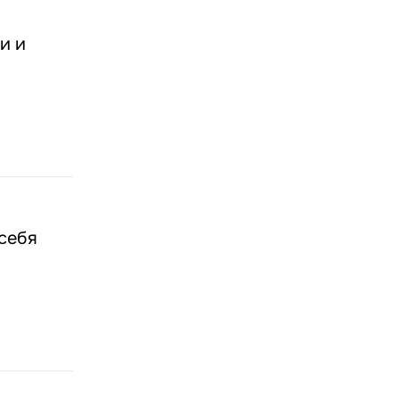
и и
себя