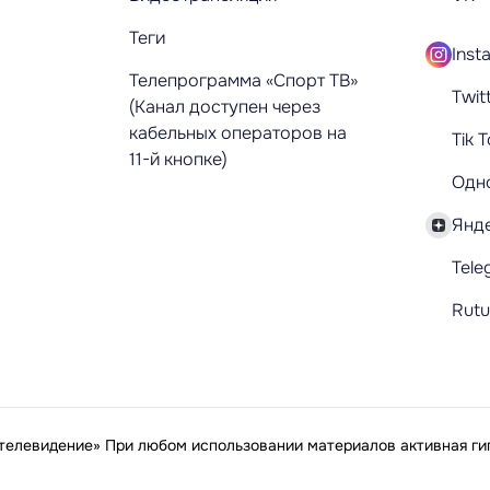
Теги
Inst
Телепрограмма «Спорт ТВ»
Twit
(Канал доступен через
кабельных операторов на
Tik 
11-й кнопке)
Одн
Янд
Tele
Rut
елевидение» При любом использовании материалов активная гип