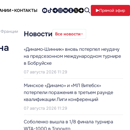
ПАНИИ
КОНТАКТЫ
Прямой эфир
о Франции
Новости
Все новости
на
«Динамо‑Шинник» вновь потерпел неудачу
на предсезонном международном турнире
в Бобруйске
07 августа 2026 11:29
Минское «Динамо» и «МЛ Витебск»
потерпели поражения в третьем раунде
квалификации Лиги конференций
07 августа 2026 11:29
Соболенко вышла в 1/8 финала турнира
WTA-1000 в Торонто