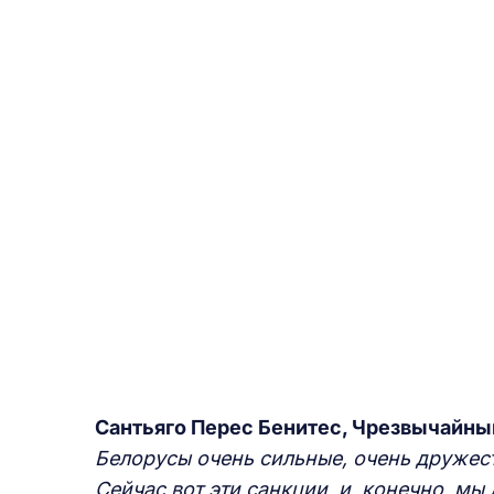
Сантьяго Перес Бенитес, Чрезвычайны
Б
елорусы
очень сильные,
очень дружес
Сейчас вот эти санкции, и
, конечно, м