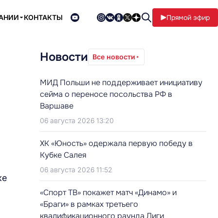
ПАНИИ
КОНТАКТЫ
Прямой эфир
Новости
Все новости
МИД Польши не поддерживает инициативу
сейма о переносе посольства РФ в
Варшаве
06 августа 2026 13:20
ХК «Юность» одержала первую победу в
Кубке Салея
06 августа 2026 11:52
ке
«Спорт ТВ» покажет матч «Динамо» и
«Браги» в рамках третьего
квалификационного раунда Лиги