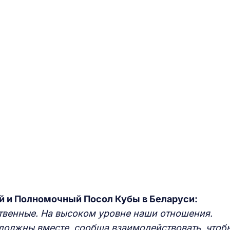
й и Полномочный Посол Кубы в Беларуси:
твенные.
Н
а высоком уровне наши отношени
я
.
ы должны
вместе,
сообща взаимодействовать,
чтоб