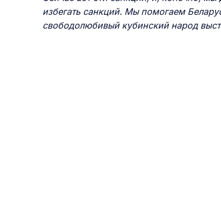
избегать санк
ц
и
й
.
Мы помогаем Беларуси
свободолюбивый кубинский народ выстоя