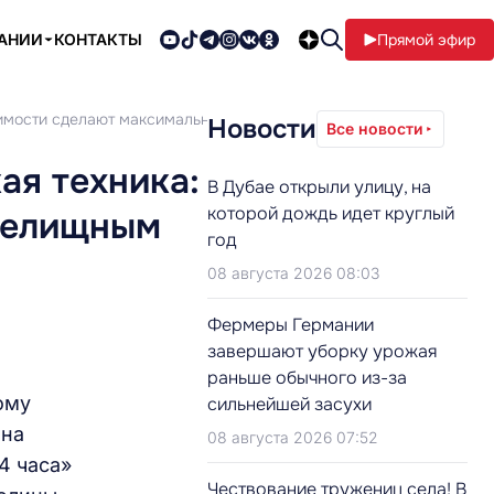
ПАНИИ
КОНТАКТЫ
Прямой эфир
исимости сделают максимально зрелищным
Новости
Все новости
ая техника:
В Дубае открыли улицу, на
которой дождь идет круглый
зрелищным
год
08 августа 2026 08:03
Фермеры Германии
завершают уборку урожая
раньше обычного из-за
ому
сильнейшей засухи
ена
08 августа 2026 07:52
4 часа»
Чествование тружениц села! В