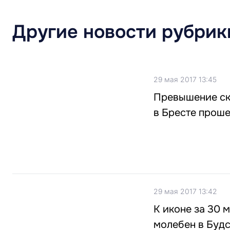
Другие новости рубрик
29 мая 2017 13:45
Превышение ско
в Бресте прош
29 мая 2017 13:42
К иконе за 30 
молебен в Будс