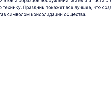
четов и образцов вооружений, жители и гости с
технику. Праздник покажет все лучшее, что соз
став символом консолидации общества.