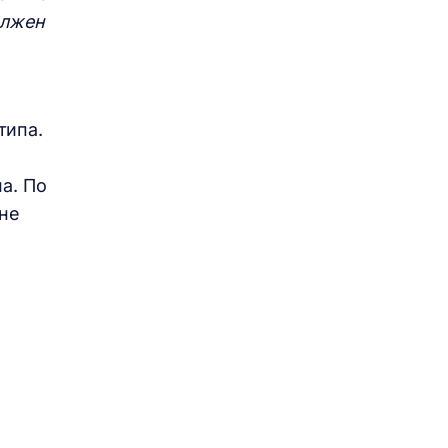
олжен
типа.
а. По
 не