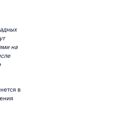
радных
ут
ями на
исле
е
нется в
дения