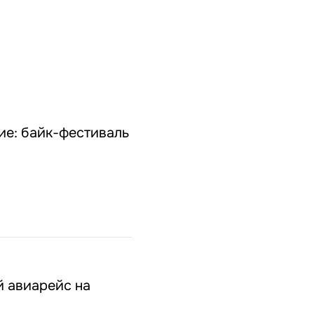
ие: байк-фестиваль
й авиарейс на