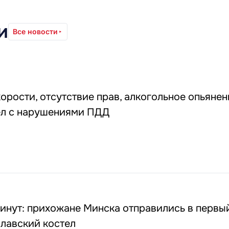
и
Все новости
рости, отсутствие прав, алкогольное опьянен
ел с нарушениями ПДД
минут: прихожане Минска отправились в первы
лавский костел