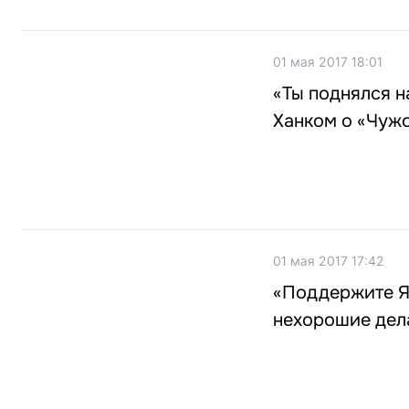
01 мая 2017 18:01
«Ты поднялся н
Ханком о «Чуж
01 мая 2017 17:42
«Поддержите Яд
нехорошие дела