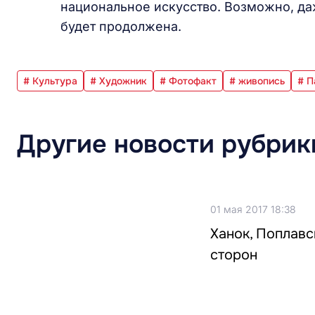
национальное искусство. Возможно, д
будет продолжена.
# Культура
# Художник
# Фотофакт
# живопись
# П
Другие новости рубрик
01 мая 2017 18:38
Ханок, Поплавс
сторон