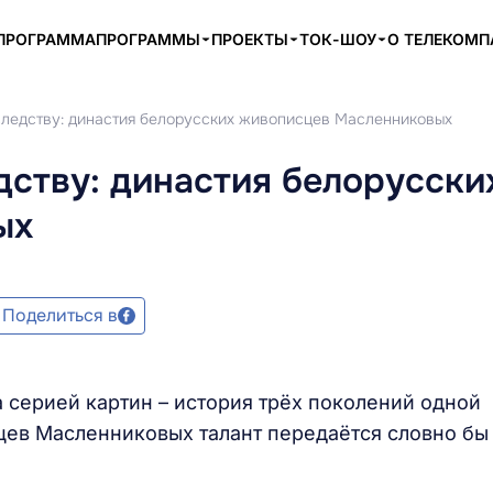
ПРОГРАММА
ПРОГРАММЫ
ПРОЕКТЫ
ТОК-ШОУ
О ТЕЛЕКОМ
аследству: династия белорусских живописцев Масленниковых
едству: династия белорусски
ых
Поделиться в
а серией картин – история трёх поколений одной
ев Масленниковых талант передаётся словно бы