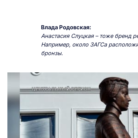
Влада Родовская:
Анастасия Слуцкая
–
тоже бренд ре
Например, около
ЗАГС
а расположи
бронзы.