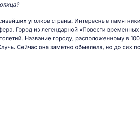
толица?
асивейших уголков страны. Интересные памятник
фера. Город из легендарной «Повести временных
толетий. Название городу, расположенному в 100
Случь. Сейчас она заметно обмелела, но до сих п