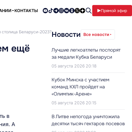
ПАНИИ
КОНТАКТЫ
Прямой эфир
я столица Беларуси-2023?
Новости
Все новости
ем ещё
Лучшие легкоатлеты поспорят
за медали Кубка Беларуси
05 августа 2026 20:18
Кубок Минска с участием
команд КХЛ пройдет на
«Олимпик-Арене»
05 августа 2026 20:15
ть в
В Литве непогода уничтожила
десятки тысяч гектаров посевов
ния. А