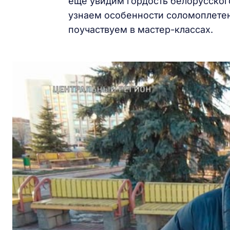
еще увидим гордость белорусского
узнаем особенности соломоплетен
поучаствуем в мастер-классах.