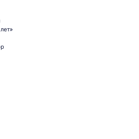
и
 лет»
ор