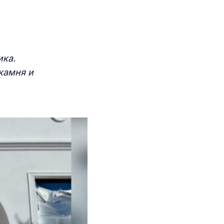
ика.
камня и