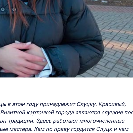
цы в этом году принадлежит Слуцку. Красивый,
 Визит
ной карточкой города
являются
с
луцкие по
нят традиции
. Здесь работают многочисленные
вые мастера. Кем по праву гордится Слуцк и чем