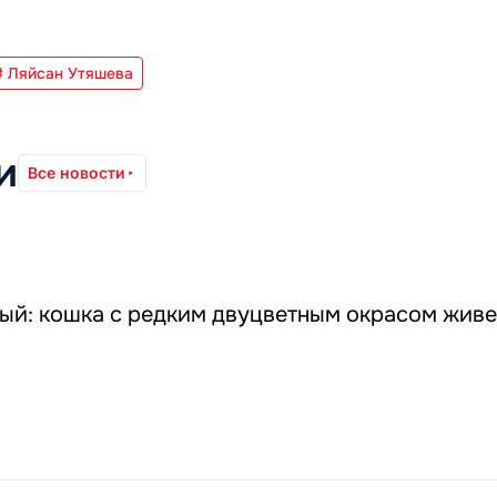
# Ляйсан Утяшева
и
Все новости
ый: кошка с редким двуцветным окрасом живе