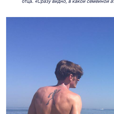
отца.
«Сразу видно, в какой семейной а