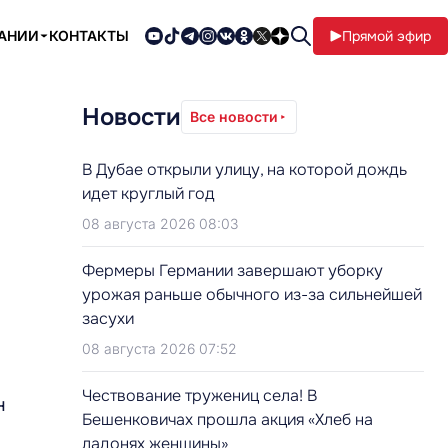
ПАНИИ
КОНТАКТЫ
Прямой эфир
Новости
Все новости
В Дубае открыли улицу, на которой дождь
идет круглый год
08 августа 2026 08:03
Фермеры Германии завершают уборку
урожая раньше обычного из-за сильнейшей
засухи
08 августа 2026 07:52
Чествование тружениц села! В
н
Бешенковичах прошла акция «Хлеб на
ладонях женщины»