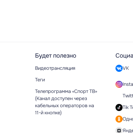
Будет полезно
Социа
Видеотрансляция
VK
Теги
Inst
Телепрограмма «Спорт ТВ»
Twit
(Канал доступен через
кабельных операторов на
Tik 
11-й кнопке)
Одн
Янд