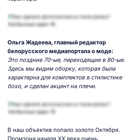
Ольга Жадеева, главный редактор
белорусского медиапортала о моде:
Это
поздни
е
70-ы
е
,
переходящи
е
в 80-ые.
Здесь мы видим
оборку,
которая была
характерна
для
комплектов в стилистике
бохо,
и сделан
акцент на плечи.
В наш объектив попало золото Октября.
Промзона начала XX века очень