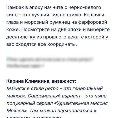
Камбэк в эпоху начните с черно-белого
кино – это лучший гид по стилю. Кошачьи
глаза и морозный румянец на фарфоровой
коже. Посмотрите на див эпохи и выберите
десятилетку из прошлого века, с которой у
вас сходятся все координаты.
Карина Климкина, визажист:
Макияж в стиле ретро – это генеральный
макияж.
Современный вариант
–
это
ныне
популярный сериал «
Удивительная м
иссис
М
е
йзел». Там можно вдохновляться
и
нарядами, и макияжем.