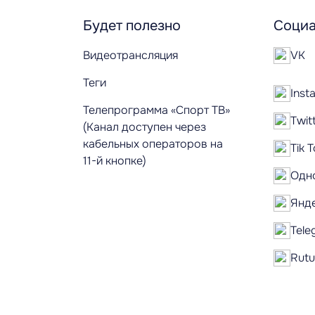
Будет полезно
Социа
Видеотрансляция
VK
Теги
Inst
Телепрограмма «Спорт ТВ»
Twit
(Канал доступен через
кабельных операторов на
Tik 
11-й кнопке)
Одн
Янд
Tele
Rut