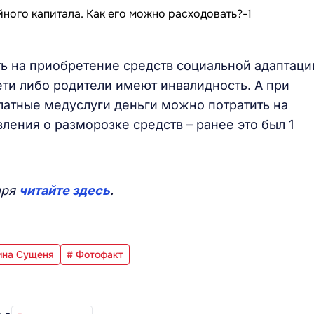
ь на приобретение средств социальной адаптаци
ети либо родители имеют инвалидность. А при
латные медуслуги деньги можно потратить на
ления о разморозке средств – ранее это был 1
аря
читайте здесь
.
ина Сущеня
# Фотофакт