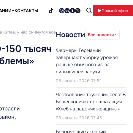
ПАНИИ
КОНТАКТЫ
Прямой эфир
в Китае, у нас снимутся все проблемы»
Новости
Все новости
0-150 тысяч
Фермеры Германии
завершают уборку урожая
облемы»
раньше обычного из-за
сильнейшей засухи
08 августа 2026 07:52
Чествование тружениц села! В
Бешенковичах прошла акция
отрасли
«Хлеб на ладонях женщины»
район,
08 августа 2026 07:46
Белорусские аграрии