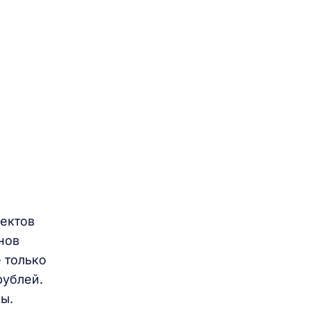
оектов
нов
 только
рублей.
ны.