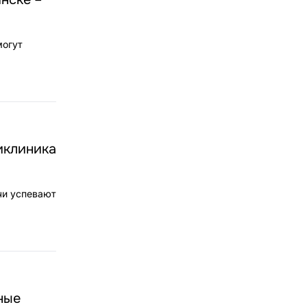
могут
иклиника
чи успевают
ные