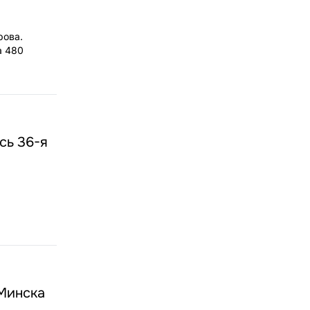
рова.
а 480
сь 36-я
Минска