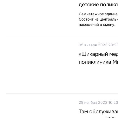
детские полик
Семиэтажное здание 
Состоит из централь
посещений в смену.
05 января 2023 20:2
«Шикарный мед
поликлиника Ми
29 ноября 2022 10:23
Там обслужива