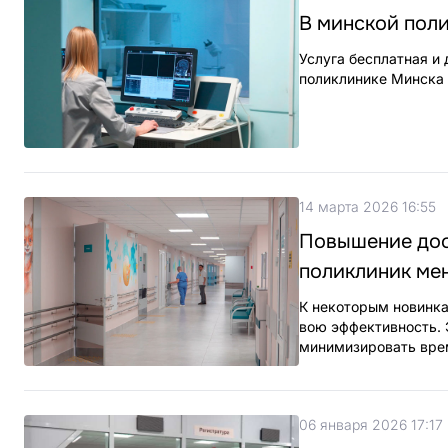
В минской поли
Услуга бесплатная и
поликлинике Минска 
14 марта 2026 16:55
Повышение дос
поликлиник ме
К некоторым новинка
вою эффективность. 
минимизировать врем
06 января 2026 17:17