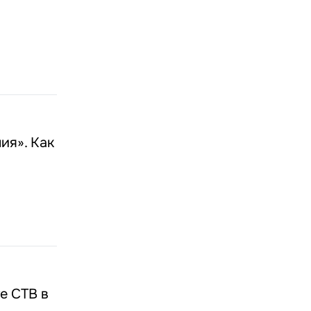
ия». Как
е СТВ в