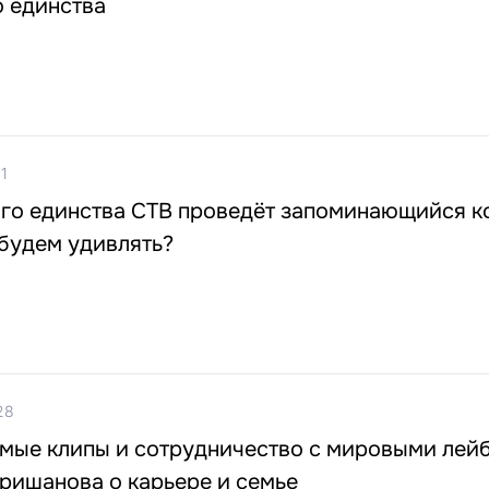
о единства
1
ого единства СТВ проведёт запоминающийся к
будем удивлять?
28
мые клипы и сотрудничество с мировыми лей
ришанова о карьере и семье