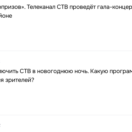
ризов». Телеканал СТВ проведёт гала-концер
йоне
2
лючить СТВ в новогоднюю ночь. Какую програ
я зрителей?
2