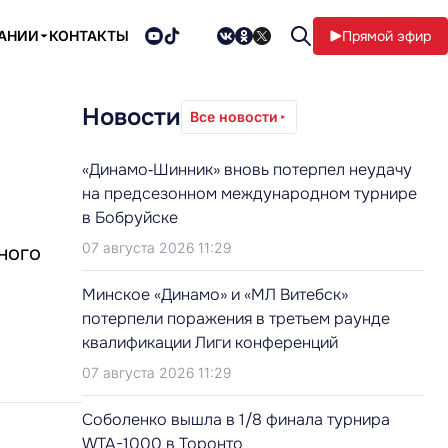
ПАНИИ
КОНТАКТЫ
Прямой эфир
Новости
Все новости
«Динамо‑Шинник» вновь потерпел неудачу
на предсезонном международном турнире
в Бобруйске
07 августа 2026 11:29
ного
Минское «Динамо» и «МЛ Витебск»
потерпели поражения в третьем раунде
квалификации Лиги конференций
07 августа 2026 11:29
Соболенко вышла в 1/8 финала турнира
WTA-1000 в Торонто