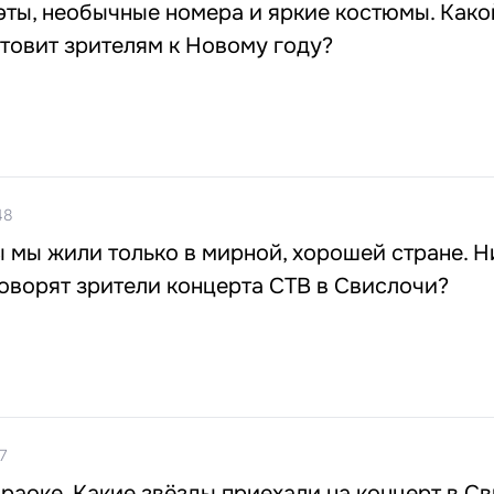
ты, необычные номера и яркие костюмы. Како
товит зрителям к Новому году?
48
ы мы жили только в мирной, хорошей стране. Н
говорят зрители концерта СТВ в Свислочи?
7
раоке. Какие звёзды приехали на концерт в С