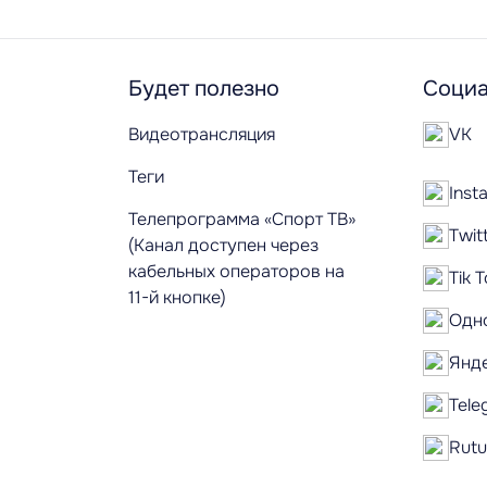
Будет полезно
Социа
Видеотрансляция
VK
Теги
Inst
Телепрограмма «Спорт ТВ»
Twit
(Канал доступен через
кабельных операторов на
Tik 
11-й кнопке)
Одн
Янд
Tele
Rut