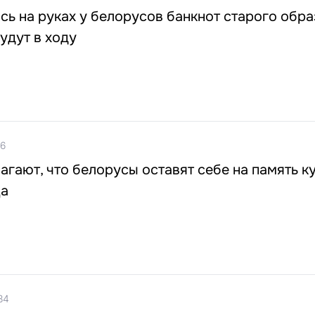
сь на руках у белорусов банкнот старого обра
удут в ходу
16
агают, что белорусы оставят себе на память 
ца
34