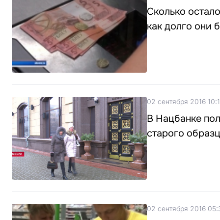
Сколько остало
как долго они б
02 сентября 2016 10:
В Нацбанке пол
старого образ
02 сентября 2016 05: