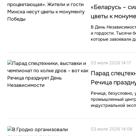
«Беларусь – си
цветы к монум
В День Независимост
и гордости. Тысячи 
которые завоевали д
03 июля 2026 14:17
Парад спецтехн
Речица праздн
Речица, безусловно, 
промышленный центр.
индустриальной эксп
03 июля 2026 14:08