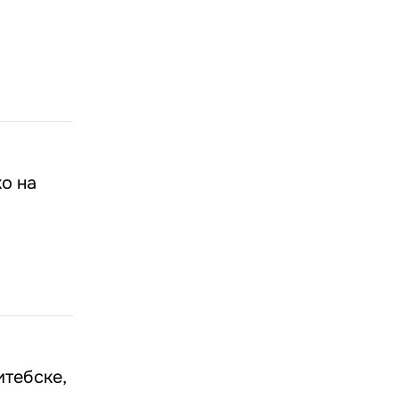
о на
итебске,