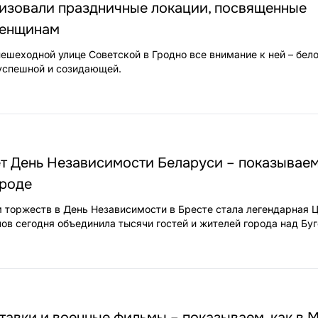
низовали праздничные локации, посвященные
женщинам
пешеходной улице Советской в Гродно все внимание к ней – бел
успешной и созидающей.
ет День Независимости Беларуси – показывае
ороде
торжеств в День Независимости в Бресте стала легендарная Ц
в сегодня объединила тысячи гостей и жителей города над Буг
тавки и военные фильмы – показываем, как в 