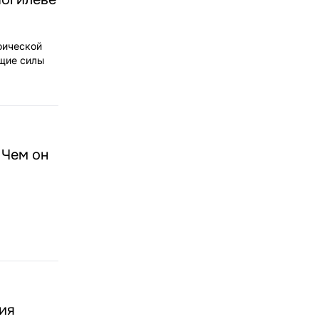
оической
ящие силы
 Чем он
ия