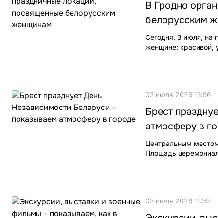
В Гродно орга
белорусским 
Сегодня, 3 июля, на 
женщине: красивой, 
03 июля 2026 13:56
Брест праздну
атмосферу в г
Центральным местом 
Площадь церемониало
03 июля 2026 11:39
Экскурсии, выс