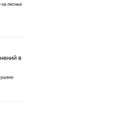
-за лесных
нений в
рушено