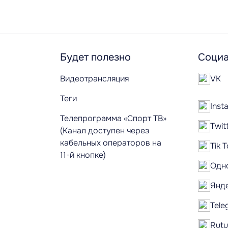
Будет полезно
Социа
Видеотрансляция
VK
Теги
Inst
Телепрограмма «Спорт ТВ»
Twit
(Канал доступен через
кабельных операторов на
Tik 
11-й кнопке)
Одн
Янд
Tele
Rut