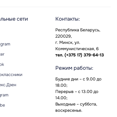
льные сети
Контакты:
Республика Беларусь,
220029,
г. Минск, ул.
agram
Коммунистическая, 6
ter
тел.
(+375 17) 379-64-13
Tok
Режим работы:
оклассники
Будние дни – с 9.00 до
екс.Дзен
18.00;
Перерыв – с 13.00 до
gram
14.00;
Выходные – суббота,
ube
воскресенье.