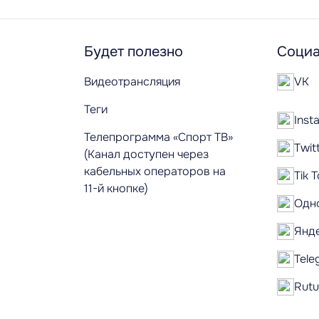
Будет полезно
Социа
Видеотрансляция
VK
Теги
Inst
Телепрограмма «Спорт ТВ»
Twit
(Канал доступен через
кабельных операторов на
Tik 
11-й кнопке)
Одн
Янд
Tele
Rut