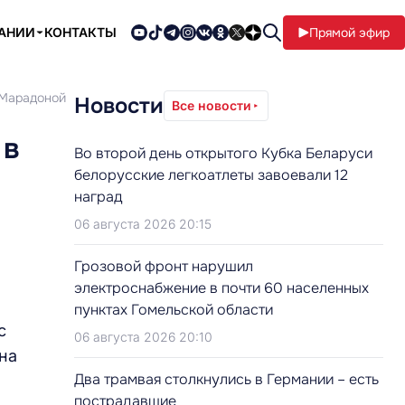
ПАНИИ
КОНТАКТЫ
Прямой эфир
 Марадоной
Новости
Все новости
 в
Во второй день открытого Кубка Беларуси
белорусские легкоатлеты завоевали 12
наград
06 августа 2026 20:15
Грозовой фронт нарушил
электроснабжение в почти 60 населенных
пунктах Гомельской области
с
06 августа 2026 20:10
на
Два трамвая столкнулись в Германии – есть
пострадавшие