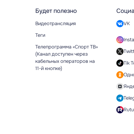
Будет полезно
Социа
Видеотрансляция
VK
Теги
Inst
Телепрограмма «Спорт ТВ»
Twit
(Канал доступен через
кабельных операторов на
Tik 
11-й кнопке)
Одн
Янд
Tele
Rut