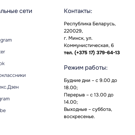
льные сети
Контакты:
Республика Беларусь,
220029,
г. Минск, ул.
agram
Коммунистическая, 6
ter
тел.
(+375 17) 379-64-13
Tok
Режим работы:
оклассники
Будние дни – с 9.00 до
екс.Дзен
18.00;
Перерыв – с 13.00 до
gram
14.00;
Выходные – суббота,
ube
воскресенье.