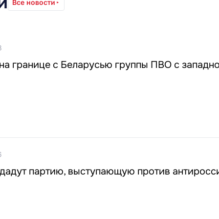
и
Все новости
8
на границе с Беларусью группы ПВО с западн
6
здадут партию, выступающую против антиросс