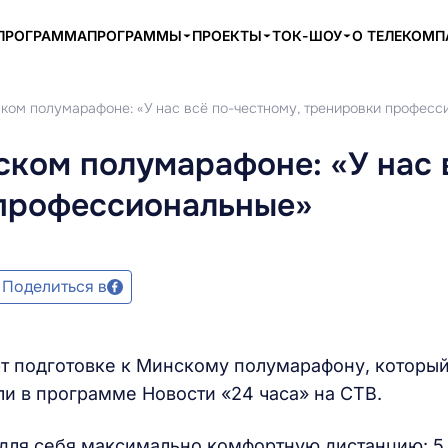
ПРОГРАММА
ПРОГРАММЫ
ПРОЕКТЫ
ТОК-ШОУ
О ТЕЛЕКОМ
ком полумарафоне: «У нас всё по-честному, тренировки професс
ском полумарафоне: «У нас 
 профессиональные»
Поделиться в
рт подготовке к Минскому полумарафону, который
ли в программе Новости «24 часа» на СТВ.
 для себя максимально комфортную дистанцию: 5.