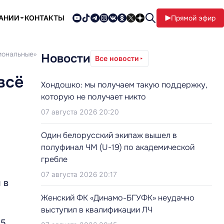
ПАНИИ
КОНТАКТЫ
Прямой эфир
иональные»
Новости
Все новости
всё
Хондошко: мы получаем такую поддержку,
которую не получает никто
07 августа 2026 20:20
Один белорусский экипаж вышел в
полуфинал ЧМ (U-19) по академической
гребле
07 августа 2026 20:17
 в
Женский ФК «Динамо-БГУФК» неудачно
выступил в квалификации ЛЧ
5,