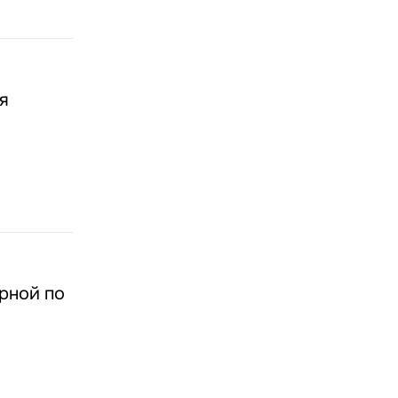
я
рной по