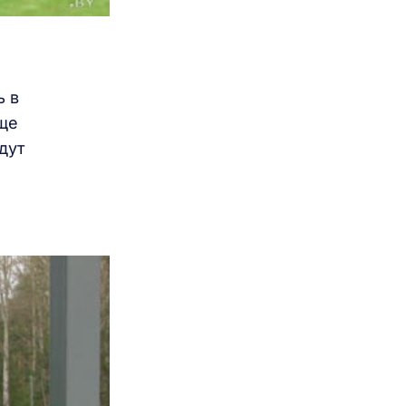
ь в
еще
дут