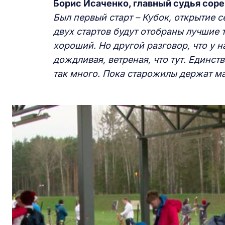
Борис
И
саченко, главный судья соре
Б
ыл первый старт – Кубок, открытие с
двух стартов будут отобраны лучшие т
хороший. Но другой разговор, что у 
дождливая, ветреная, что тут. Единст
так много. Пока старожилы держат ма