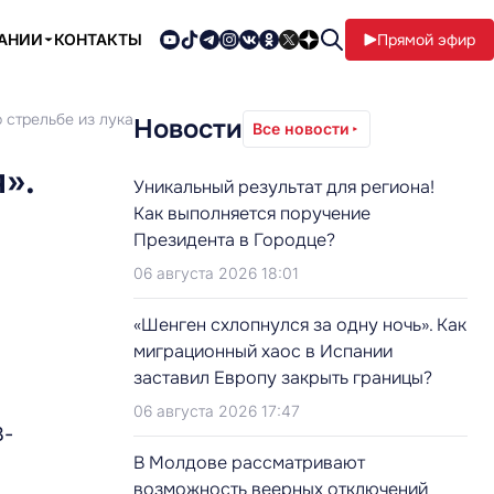
ПАНИИ
КОНТАКТЫ
Прямой эфир
 стрельбе из лука
Новости
Все новости
».
Уникальный результат для региона!
Как выполняется поручение
Президента в Городце?
06 августа 2026 18:01
«Шенген схлопнулся за одну ночь». Как
миграционный хаос в Испании
заставил Европу закрыть границы?
06 августа 2026 17:47
В-
В Молдове рассматривают
возможность веерных отключений