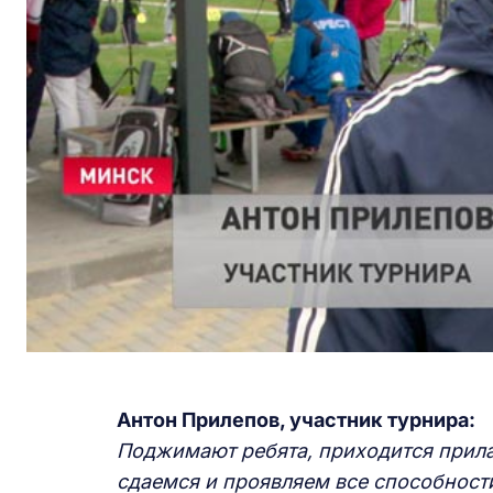
Антон Прилепов, у
частник
т
урнира:
П
оджимают ребята, приходится прила
сдаемся и проявляем все способности