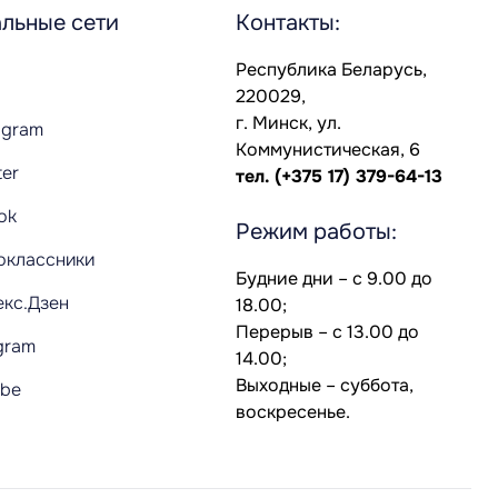
льные сети
Контакты:
Республика Беларусь,
220029,
г. Минск, ул.
agram
Коммунистическая, 6
ter
тел.
(+375 17) 379-64-13
Tok
Режим работы:
оклассники
Будние дни – с 9.00 до
екс.Дзен
18.00;
Перерыв – с 13.00 до
gram
14.00;
Выходные – суббота,
ube
воскресенье.