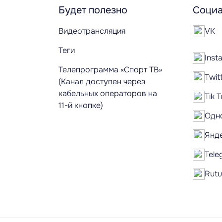
Будет полезно
Социа
Видеотрансляция
VK
Теги
Inst
Телепрограмма «Спорт ТВ»
Twit
(Канал доступен через
кабельных операторов на
Tik 
11-й кнопке)
Одн
Янд
Tele
Rut