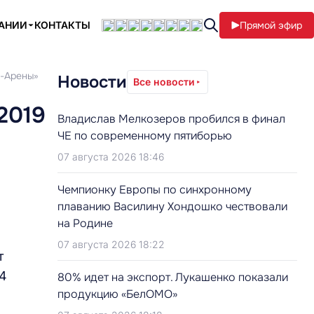
ПАНИИ
КОНТАКТЫ
Прямой эфир
к-Арены»
Новости
Все новости
2019
Владислав Мелкозеров пробился в финал
ЧЕ по современному пятиборью
07 августа 2026 18:46
Чемпионку Европы по синхронному
плаванию Василину Хондошко чествовали
на Родине
07 августа 2026 18:22
т
4
80% идет на экспорт. Лукашенко показали
продукцию «БелОМО»