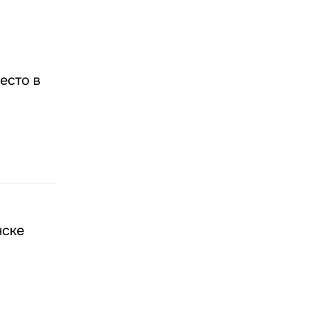
есто в
нске