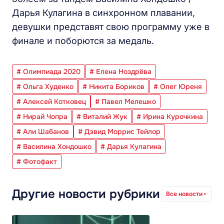
Дарья Кулагина в синхронном плавании,
девушки представят свою программу уже в
финале и поборются за медаль.
# Олимпиада 2020
# Елена Ноздрёва
# Ольга Худенко
# Никита Бориков
# Олег Юреня
# Алексей Котковец
# Павел Мелешко
# Нирай Чопра
# Виталий Жук
# Ирина Курочкина
# Али Шабанов
# Дэвид Моррис Тейлор
# Василина Хондошко
# Дарья Кулагина
# Фотофакт
Другие новости рубрики
Все новости