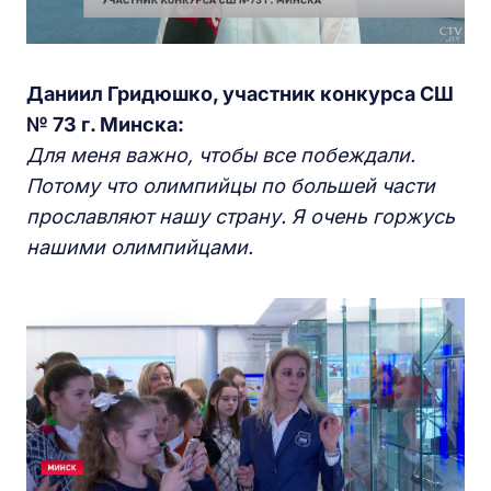
Д
аниил
Г
ридюшко, участник конкурса
СШ
№ 73 г.
М
инска:
Для меня важно, чтобы все побеждали.
Потому что олимпийцы по большей част
и
прославляют нашу страну. Я очень горжусь
нашими олимпийцами.