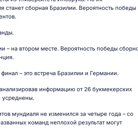
 станет сборная Бразилии. Вероятность победы
ентов.
анды.
и – на втором месте. Вероятность победы сборн
нция.
финал – это встреча Бразилии и Германии.
оанализировав информацию от 26 букмекерских
 усреднены.
итов мундиаля не изменился за четыре года – со
званных команд неплохой результат могут