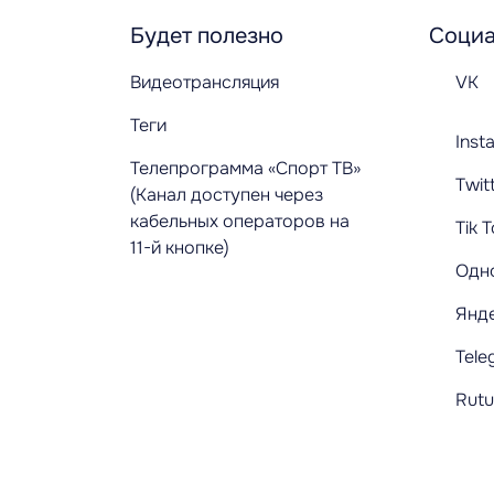
Будет полезно
Социа
Видеотрансляция
VK
Теги
Inst
Телепрограмма «Спорт ТВ»
Twit
(Канал доступен через
кабельных операторов на
Tik 
11-й кнопке)
Одн
Янд
Tele
Rut