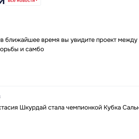
и
Все новости
1
 в ближайшее время вы увидите проект между
орьбы и самбо
3
стасия Шкурдай стала чемпионкой Кубка Саль