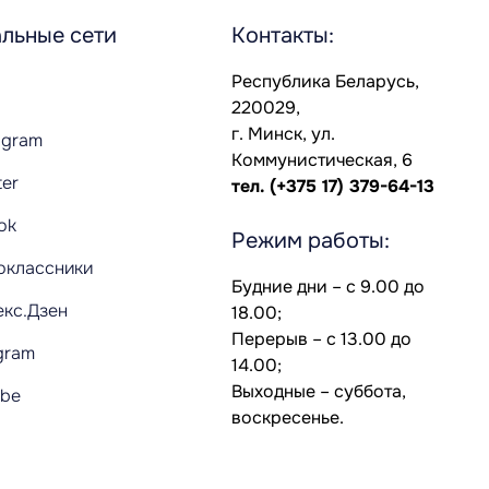
льные сети
Контакты:
Республика Беларусь,
220029,
г. Минск, ул.
agram
Коммунистическая, 6
ter
тел.
(+375 17) 379-64-13
Tok
Режим работы:
оклассники
Будние дни – с 9.00 до
екс.Дзен
18.00;
Перерыв – с 13.00 до
gram
14.00;
Выходные – суббота,
ube
воскресенье.