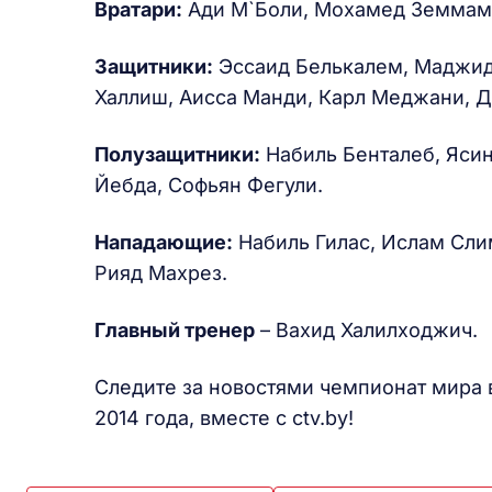
Вратари:
Ади М`Боли, Мохамед Земмам
Защитники:
Эссаид Белькалем, Маджид 
Халлиш, Аисса Манди, Карл Меджани, 
Полузащитники:
Набиль Бенталеб, Ясин
Йебда, Софьян Фегули.
Нападающие:
Набиль Гилас, Ислам Сли
Рияд Махрез.
Главный тренер
– Вахид Халилходжич.
Следите за новостями чемпионат мира в
2014 года, вместе с ctv.by!