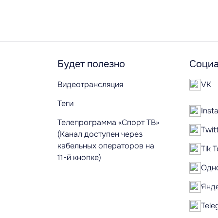
Будет полезно
Социа
Видеотрансляция
VK
Теги
Inst
Телепрограмма «Спорт ТВ»
Twit
(Канал доступен через
кабельных операторов на
Tik 
11-й кнопке)
Одн
Янд
Tele