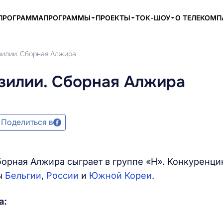
ПРОГРАММА
ПРОГРАММЫ
ПРОЕКТЫ
ТОК-ШОУ
О ТЕЛЕКОМ
зилии. Сборная Алжира
азилии. Сборная Алжира
Поделиться в
борная Алжира сыграет в группе «Н». Конкуренц
ды
Бельгии
,
России
и
Южной Кореи
.
а: