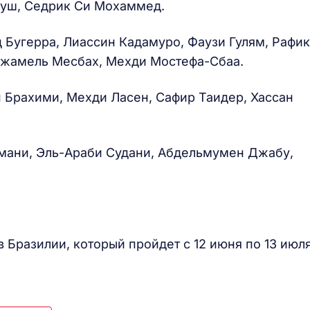
уш, Седрик Си Мохаммед.
Бугерра, Лиассин Кадамуро, Фаузи Гулям, Рафик
Джамель Месбах, Мехди Мостефа-Сбаа.
 Брахими, Мехди Ласен, Сафир Таидер, Хассан
мани, Эль-Араби Судани, Абдельмумен Джабу,
 Бразилии, который пройдет с 12 июня по 13 июл