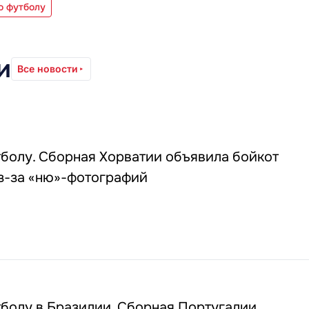
о футболу
и
Все новости
болу. Сборная Хорватии объявила бойкот
з-за «ню»-фотографий
болу в Бразилии. Сборная Португалии