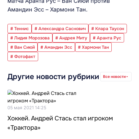
матча Аранта Рус – Ван Сиюй против
Амандин Эсс – Хармони Тан.
# Теннис
# Александра Саснович
# Клара Таусон
# Лидия Морозова
# Андрея Миту
# Аранта Рус
# Ван Сиюй
# Амандин Эсс
# Хармони Тан
# Фотофакт
Другие новости рубрики
Все новости
05 мая 2021 14:25
Хоккей. Андрей Стась стал игроком
«Трактора»