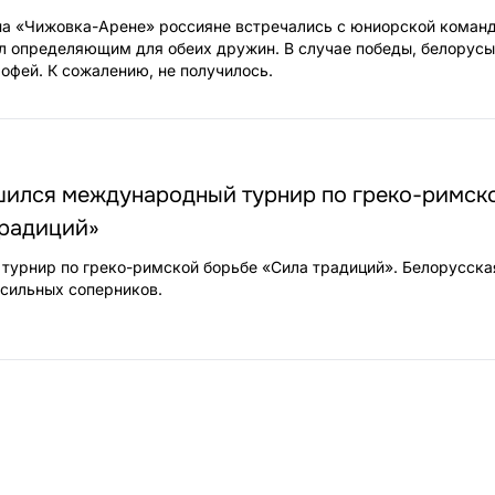
а «Чижовка-Арене» россияне встречались с юниорской коман
л определяющим для обеих дружин. В случае победы, белорусы
рофей. К сожалению, не получилось.
шился международный турнир по греко-римск
традиций»
турнир по греко-римской борьбе «Сила традиций». Белорусск
 сильных соперников.