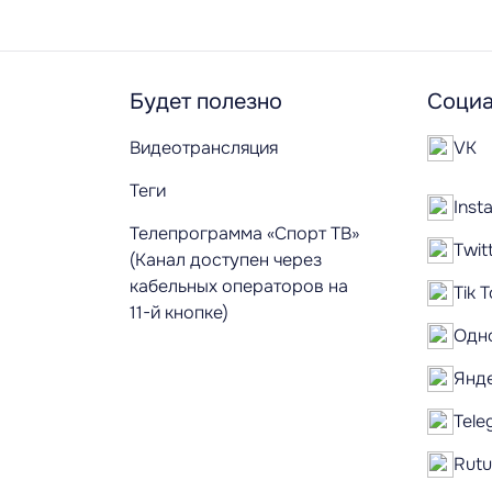
Будет полезно
Социа
Видеотрансляция
VK
Теги
Inst
Телепрограмма «Спорт ТВ»
Twit
(Канал доступен через
кабельных операторов на
Tik 
11-й кнопке)
Одн
Янд
Tele
Rut