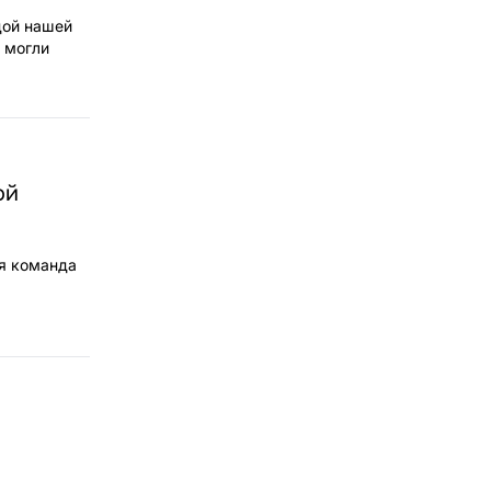
дой нашей
 могли
ой
ая команда