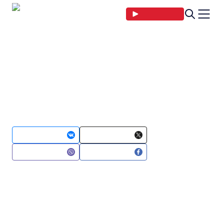
Прямой эфир
Главная страница
Новости
Спорт
Белорусские саблисты завоева
Белорусские саблисты завоевали
бронзу первенства России по
фехтованию
18 января 2024 13:08
Поделиться в
Поделиться в
Поделиться в
Поделиться в
Белорусские спортсмены продолжают
коллекционировать медали первенства России по
фехтованию. Во второй день отличились саблисты. А
если точнее, то команда парней, сообщили в