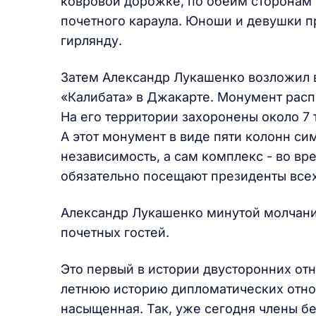
ковровой дорожке, по обеим сторонам
почетного караула. Юноши и девушки 
гирлянду.
Затем Александр Лукашенко возложил 
«Калибата» в Джакарте. Монумент рас
На его территории захоронены около 7 
А этот монумент в виде пяти колонн си
независимость, а сам комплекс - во в
обязательно посещают президенты всех
Александр Лукашенко минутой молчания
почетных гостей.
Это первый в истории двусторонних от
летнюю историю дипломатических отно
насыщенная. Так, уже сегодня члены б