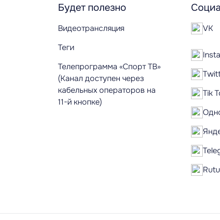
Будет полезно
Социа
Видеотрансляция
VK
Теги
Inst
Телепрограмма «Спорт ТВ»
Twit
(Канал доступен через
кабельных операторов на
Tik 
11-й кнопке)
Одн
Янд
Tele
Rut