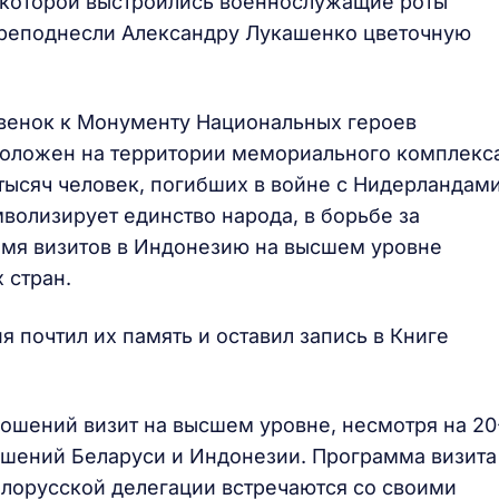
 которой выстроились военнослужащие роты
преподнесли Александру Лукашенко цветочную
венок к Монументу Национальных героев
положен на территории мемориального комплекса
тысяч человек, погибших в войне с Нидерландами
мволизирует единство народа, в борьбе за
ремя визитов в Индонезию на высшем уровне
 стран.
 почтил их память и оставил запись в Книге
ношений визит на высшем уровне, несмотря на 20
шений Беларуси и Индонезии. Программа визита
елорусской делегации встречаются со своими