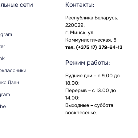
льные сети
Контакты:
Республика Беларусь,
220029,
г. Минск, ул.
agram
Коммунистическая, 6
ter
тел.
(+375 17) 379-64-13
Tok
Режим работы:
оклассники
Будние дни – с 9.00 до
екс.Дзен
18.00;
Перерыв – с 13.00 до
gram
14.00;
Выходные – суббота,
ube
воскресенье.