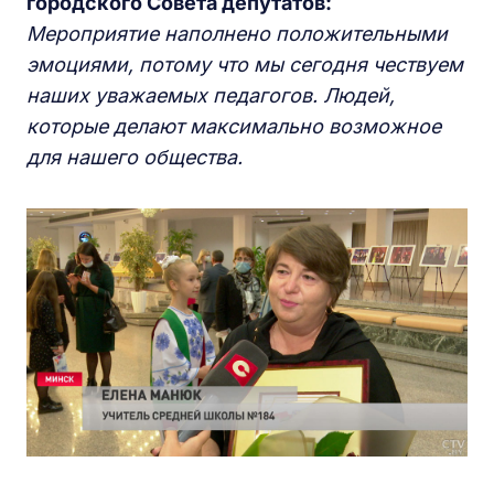
городского Совета депутатов:
М
ероприятие наполнено положительными
эмоциями,
потому что мы сегодня чествуем
наших уважаемых педагогов. Л
юдей,
ко
то
рые
делают
макс
и
мально
возможное
для нашего общества.