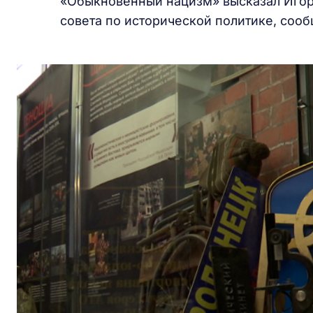
«Обыкновенный нацизм» высказал Игор
совета по исторической политике, сооб