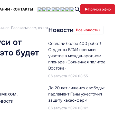
ПАНИИ
КОНТАКТЫ
Прямой эфир
иков. Рассказываем, как это будет
Новости
Все новости
си от
Создали более 400 работ!
Студенты БГАИ приняли
это будет
участие в международном
пленэре «Солнечная палитра
Востока»
06 августа 2026 08:55
До 20 лет лишения свободы:
змахом.
парламент Ганы ужесточил
защиту какао-ферм
овости
06 августа 2026 08:42