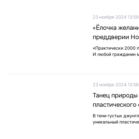
23 ноября 2024 13:59
«Ёлочка желани
преддверии Но
«Практически 2000 п
И любой гражданин м
23 ноября 2024 13:58
Танец природы 
пластического 
В тени густых джунг
уникальный пластиче