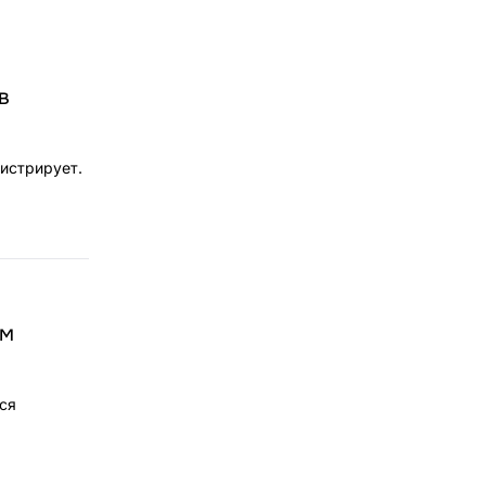
в
истрирует.
ом
ся