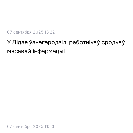
07 сентября 2025 13:32
У Лідзе ўзнагародзілі работнікаў сродкаў
масавай інфармацыі
07 сентября 2025 11:53